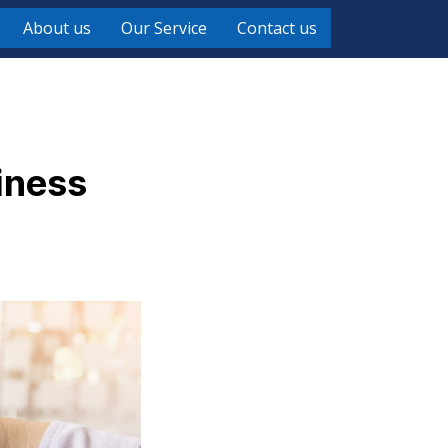
About us
Our Service
Contact us
iness