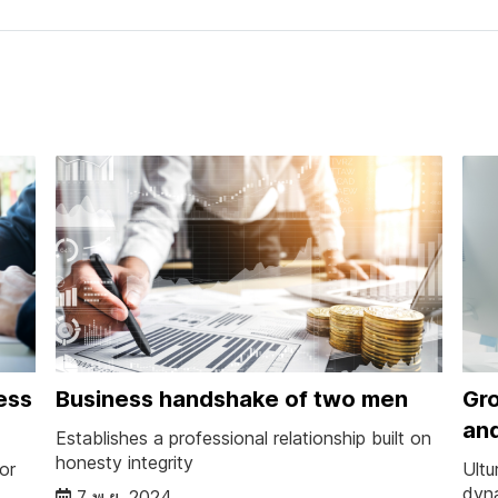
ess
Business handshake of two men
Gro
an
Establishes a professional relationship built on
honesty integrity
or
Ultu
dyna
7 พ.ย. 2024