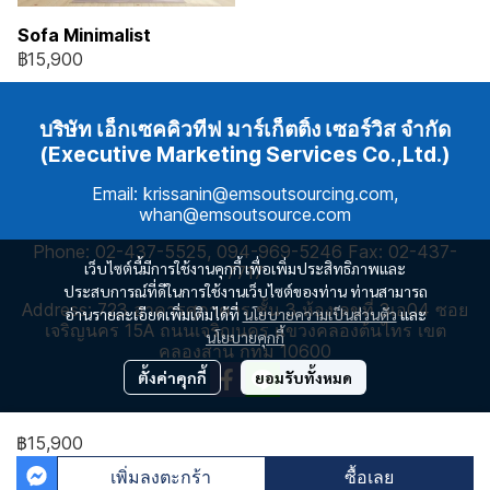
Sofa Minimalist
฿15,900
บริษัท เอ็กเซคคิวทีฟ มาร์เก็ตติ้ง เซอร์วิส จำกัด
(Executive Marketing Services Co.,Ltd.)
Email: krissanin@emsoutsourcing.com,
whan@emsoutsource.com
Phone: 02-437-5525, 094-969-5246 Fax: 02-437-
เว็บไซต์นี้มีการใช้งานคุกกี้ เพื่อเพิ่มประสิทธิภาพและ
7717
ประสบการณ์ที่ดีในการใช้งานเว็บไซต์ของท่าน ท่านสามารถ
Address: 723 อาคารศุภาคาร ชั้น 3 ห้องเลขที่ 3เอ04 ซอย
อ่านรายละเอียดเพิ่มเติมได้ที่
นโยบายความเป็นส่วนตัว
และ
เจริญนคร 15A ถนนเจริญนคร แขวงคลองต้นไทร เขต
นโยบายคุกกี้
คลองสาน กทม 10600
ตั้งค่าคุกกี้
ยอมรับทั้งหมด
฿15,900
ผู้เข้าชมวันนี้
183
เพิ่มลงตะกร้า
ซื้อเลย